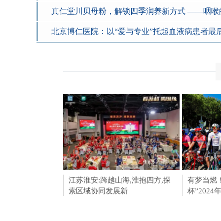
真仁堂川贝母粉，解锁四季润养新方式 ——咽喉
北京博仁医院：以“爱与专业”托起血液病患者最
江苏淮安:跨越山海,淮抱四方,探
佑康御黑
有梦当燃
索区域协同发展新
市
杯”202