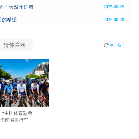
的「天然守护者
2025-08-29
后的希望
2025-08-28
猜你喜欢
换一换
果枸杞固体饮料正式上
！“中国体育彩票
淮安成功举办第四届淮河华商大
4年海南省自行车
会211个签约项目 总